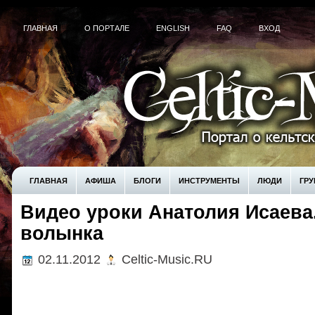
ГЛАВНАЯ
О ПОРТАЛЕ
ENGLISH
FAQ
ВХОД
ГЛАВНАЯ
АФИША
БЛОГИ
ИНСТРУМЕНТЫ
ЛЮДИ
ГР
Видео уроки Анатолия Исаева
! БЕЗ РУБРИКИ
UNCATEGORIZED
КУПИТЬ
волынка
02.11.2012
Celtic-Music.RU