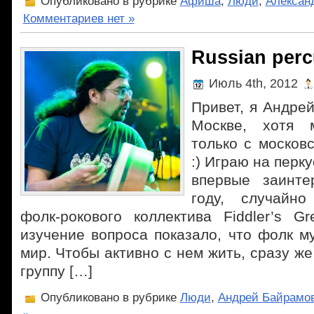
Опубликовано в рубрике
Афиша
,
Люди
,
Алексан
Комментариев нет »
Russian perc
Июль 4th, 2012
Привет, я Андре
Москве, хотя 
только с москов
:) Играю на перк
впервые заинте
году, случайн
фолк-рокового коллектива Fiddler’s G
изучение вопроса показало, что фолк 
мир. Чтобы активно с нем жить, сразу ж
группу […]
Опубликовано в рубрике
Люди
,
Андрей Байрамо