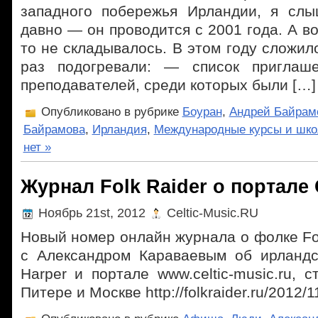
западного побережья Ирландии, я сл
давно — он проводится с 2001 года. А во
то не складывалось. В этом году сложил
раз подогревали: — список приглаше
преподавателей, среди которых были […]
Опубликовано в рубрике
Боуран
,
Андрей Байрам
Байрамова
,
Ирландия
,
Международные курсы и шк
нет »
Журнал Folk Raider о портале C
Ноябрь 21st, 2012
Celtic-Music.RU
Новый номер онлайн журнала о фолке Fo
с Александром Караваевым об ирландск
Harper и портале www.celtic-music.ru, 
Питере и Москве http://folkraider.ru/2012/