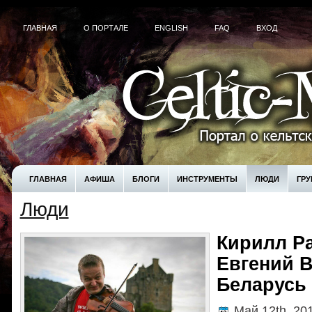
ГЛАВНАЯ
О ПОРТАЛЕ
ENGLISH
FAQ
ВХОД
ГЛАВНАЯ
АФИША
БЛОГИ
ИНСТРУМЕНТЫ
ЛЮДИ
ГР
Люди
! БЕЗ РУБРИКИ
UNCATEGORIZED
КУПИТЬ
Кирилл Р
Евгений В
Беларусь
Май 12th, 20