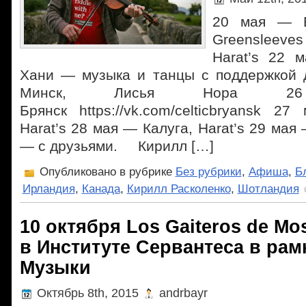
20 мая — В
Greensleev
Harat’s 22 
Хани — музыка и танцы с поддержкой 
Минск, Лисья Нора
Брянск https://vk.com/celticbryansk 
Harat’s 28 мая — Калуга, Harat’s 29 ма
— с друзьями. Кирилл […]
Опубликовано в рубрике
Без рубрики
,
Афиша
,
Б
Ирландия
,
Канада
,
Кирилл Расколенко
,
Шотландия
10 октября Los Gaiteros de M
в Институте Сервантеса в рам
Музыки
Октябрь 8th, 2015
andrbayr