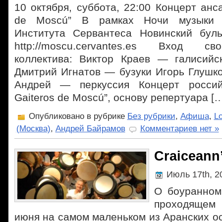
10 октября, суббота, 22:00 Концерт анс
de Moscú” В рамках Ночи музыки 
Института Сервантеса Новинский буль
http://moscu.cervantes.es Вход с
коллектива: Виктор Краев — галисийск
Дмитрий Игнатов — бузуки Игорь Глушк
Андрей — перкуссия Концерт россий
Gaiteros de Moscú”, основу репертуара [
Опубликовано в рубрике
Без рубрики
,
Афиша
,
L
(Москва)
,
Андрей Байрамов
Комментариев нет »
Craiceann
Июль 17th, 
О боуранном
проходящем
июня на самом маленьком из Аранских остр