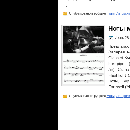
[…]
Опубликовано в рубрике
Ноты
,
Авторски
Ноты 
Июнь 28t
Предлага
(галерея н
Glass of Kv
hornpipe 
Air). Скач
Flashlight 
Ноты, Mp
Farewell (A
Опубликовано в рубрике
Ноты
,
Авторски