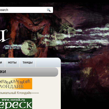
КИ
НОТЫ
ТАНЦЫ
ЛКИ
зыкальный Клондайк====