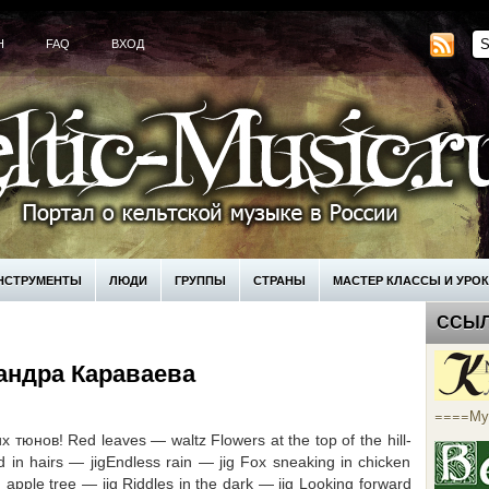
H
FAQ
ВХОД
НСТРУМЕНТЫ
ЛЮДИ
ГРУППЫ
СТРАНЫ
МАСТЕР КЛАССЫ И УРО
ССЫ
КУПИТЬ
андра Караваева
====Му
юнов! Red leaves — waltz Flowers at the top of the hill-
 in hairs — jigEndless rain — jig Fox sneaking in chicken
 apple tree — jig Riddles in the dark — jig Looking forward