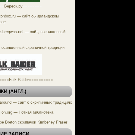
==Вереск.ру========
tonbox.ru — сайт об ирландском
оне
tle.breqwas.net — cайт, посвященный
посвященный скрипичной традиции
====Folk Raider==========
И (АНГЛ.)
g around — сайт о скрипичных традициях
ion.org — Нотная библиотека
pe Breton скрипачки Kimberley Fraser
ИЕ ЗАПИСИ