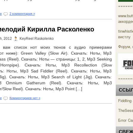
======
е
2 комментария »
www.but
аккорде
мелодий Кирилла Расколенко
tinwhis
вистлу
h, 2012
KeyReel Raskolenko
Форум, 
ю вам список нот моих тюнов с аудио примерами
от ниже): Green Valley (Slow Air). Скачать: Ноты, Mp3
ass (Reel). Скачать: Ноты — страницы: 1, 2, Mp3 Seeking
(Hornpipe). Скачать: Ноты, Mp3 Recollection (Slow
ать: Ноты, Mp3 Sad Fiddler (Reel). Скачать: Ноты, Mp3
(Jig). Скачать: Ноты, Mp3 Search of Light (Jig). Скачать:
======
3 Omnium Gatherum (Reel). Скачать: Ноты, Mp3
ir/Slow Reel). Скачать: Ноты, Mp3 Point […]
ССЫЛК
е
Комментариев нет »
Fiddlin
TheSess
Блог Ca
СВЕЖ