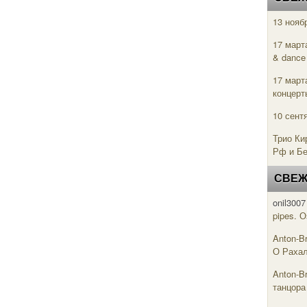
13 нояб
17 март
& danc
17 март
концерт
10 сент
Трио Ки
Рф и Б
СВЕЖ
onil3007
pipes. 
Anton-B
О Рахал
Anton-B
танцора