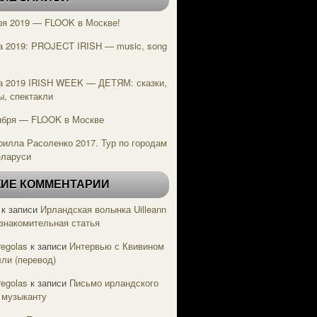
ря 2019 — FLOOK в Москве!
а 2019: PROJECT IRISH — music, song
e
а 2019 IRISH WEEK — ДЕТЯМ: сказки,
ы, спектакли
ября — FLOOK в Москве
рилла Расоленко 2017. Тур по городам
еларуси
ИЕ КОММЕНТАРИИ
к записи
Ирландская волынка Uilleann
Ознакомительная статья
regolas
к записи
Интервью с Квивином
ли (перевод)
regolas
к записи
Письмо ирландского
 музыканту