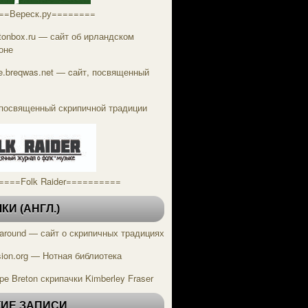
==Вереск.ру========
tonbox.ru — сайт об ирландском
оне
tle.breqwas.net — cайт, посвященный
посвященный скрипичной традиции
====Folk Raider==========
И (АНГЛ.)
g around — сайт о скрипичных традициях
ion.org — Нотная библиотека
pe Breton скрипачки Kimberley Fraser
ИЕ ЗАПИСИ