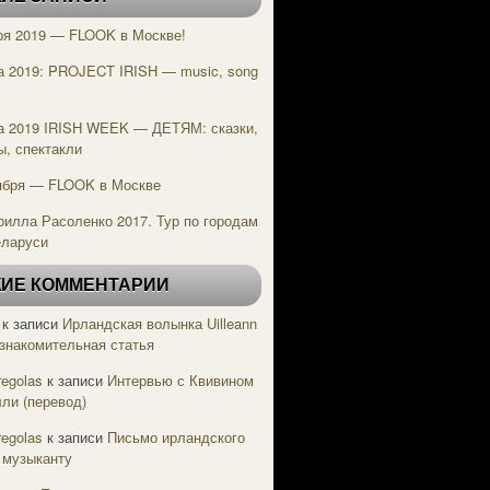
ря 2019 — FLOOK в Москве!
а 2019: PROJECT IRISH — music, song
e
а 2019 IRISH WEEK — ДЕТЯМ: сказки,
ы, спектакли
ября — FLOOK в Москве
рилла Расоленко 2017. Тур по городам
еларуси
ИЕ КОММЕНТАРИИ
к записи
Ирландская волынка Uilleann
Ознакомительная статья
regolas
к записи
Интервью с Квивином
ли (перевод)
regolas
к записи
Письмо ирландского
 музыканту