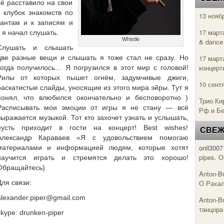
ё расставило на свои
клубок знакомств по
13 нояб
антам и к записям и
17 март
я начал слушать.
Whistle
& danc
Слушать и слышать
две разные вещи и слышать я тоже стал не сразу. Но
17 март
концерт
когда получилось… Я погрузился в этот мир с головой!
Рилы от которых пышет огнём, задумчивые джиги,
10 сент
раскатистые слайды, уносящие из этого мира эйры. Тут я
понял, что влюбился окончательно и бесповоротно )
Трио Ки
Расписывать мои эмоции от игры я не стану — всё
Рф и Б
выражается музыкой. Тот кто захочет узнать и услышать,
пусть приходит в гости на концерт! Best wishes!
СВЕЖ
Александр Караваев «Я с удовольствием помогаю
onil3007
материалами и информацией людям, которые хотят
pipes. 
научится играть и стремятся делать это хорошо!
Обращайтесь)
Anton-B
Для связи:
О Рахал
alexander.piper@gmail.com
Anton-B
танцора
skype: drunken-piper