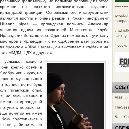
различную фолк музыку, но большую половину из этого
======
времени он посвятил исключительно изучению
ирландской традиции. Основными его инструментами
www.but
являются вистлы и очень редкий в России инструмент
аккорде
Uilleann pipes — ирландская волынка. Александр
является одним из создателей Московского Клуба
tinwhis
вистлу
Ирландских Волынщиков. Один из немногих он учился у
мастеров в Ирландии и с их одобрения даёт уроки на
Форум, 
им проектом «Blind Harper», он выступает в клубах и на
х как ММДМ, ЦДХ и других.»
 услышал какие-то
 они крепко осели в
К добру или к худу, но
======
ешнего музыкального
и тернист, но не будь
ССЫЛК
ль гигантский опыт.
я, но ведь именно в
Fiddlin
 именно к ирландской
TheSess
мне уже с первых лет
 ещё понятия не имел
Блог Ca
 боку подступиться к
в, ни действительно
СВЕЖ