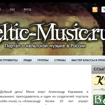
H
FAQ
ВХОД
НСТРУМЕНТЫ
ЛЮДИ
ГРУППЫ
СТРАНЫ
МАСТЕР КЛАССЫ И УРО
ССЫ
КУПИТЬ
====Му
Добрый день! Меня зовут Александр Караваев, я
музыкант, преподаватель и один из создателей портала
celtic-music.ru.»Александр более 10 лет играет