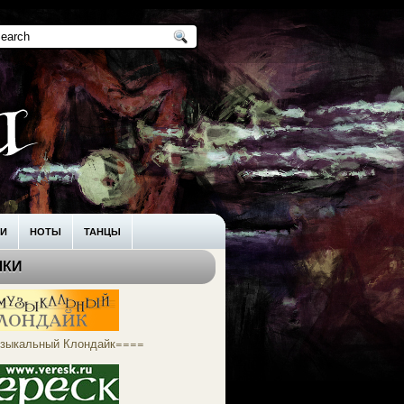
КИ
НОТЫ
ТАНЦЫ
ЛКИ
зыкальный Клондайк====