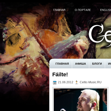
ГЛАВНАЯ
О ПОРТАЛЕ
ENGLIS
ГЛАВНАЯ
АФИША
БЛОГИ
И
Fáilte!
! БЕЗ РУБРИКИ
UNCATEGORIZED
21.06.2012
Celtic-Music.RU