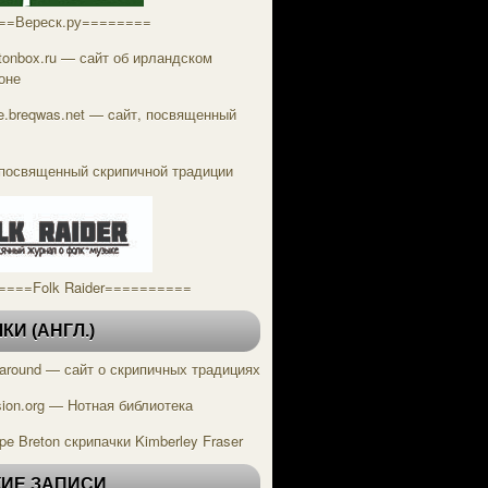
==Вереск.ру========
tonbox.ru — сайт об ирландском
оне
tle.breqwas.net — cайт, посвященный
посвященный скрипичной традиции
====Folk Raider==========
И (АНГЛ.)
g around — сайт о скрипичных традициях
ion.org — Нотная библиотека
pe Breton скрипачки Kimberley Fraser
ИЕ ЗАПИСИ