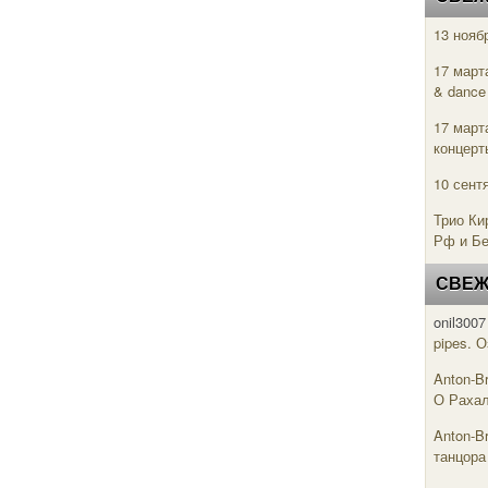
13 нояб
17 март
& danc
17 март
концерт
10 сент
Трио Ки
Рф и Б
СВЕЖ
onil3007
pipes. 
Anton-B
О Рахал
Anton-B
танцора