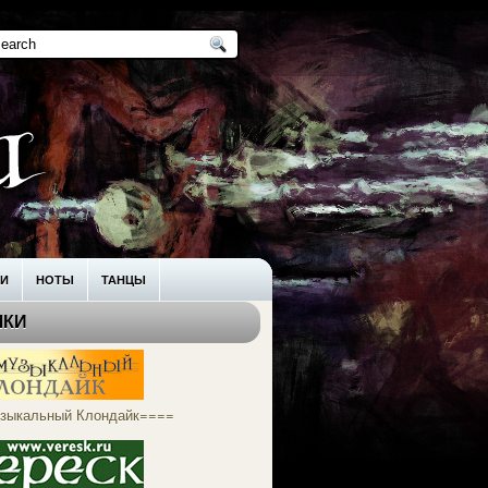
КИ
НОТЫ
ТАНЦЫ
ЛКИ
зыкальный Клондайк====