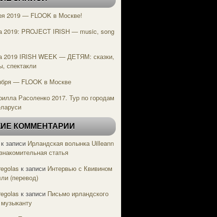
ря 2019 — FLOOK в Москве!
а 2019: PROJECT IRISH — music, song
e
а 2019 IRISH WEEK — ДЕТЯМ: сказки,
ы, спектакли
ября — FLOOK в Москве
рилла Расоленко 2017. Тур по городам
еларуси
ИЕ КОММЕНТАРИИ
к записи
Ирландская волынка Uilleann
Ознакомительная статья
regolas
к записи
Интервью с Квивином
ли (перевод)
regolas
к записи
Письмо ирландского
 музыканту