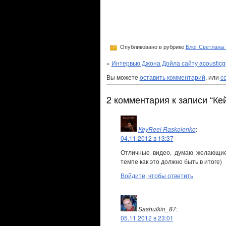
Опубликовано в рубрике
Блог Светланы
«
Интервью Джона Дойла сайту acousticgu
Вы можете
оставить комментарий
, или
с
2 комментария к записи “Кей
KeyReel Raskolenko
:
04.11.2012 в 13:37
Отличные видео, думаю желающие 
темпе как это должно быть в итоге)
Войдите, чтобы ответить
Sashulkin_87
:
05.11.2012 в 23:01