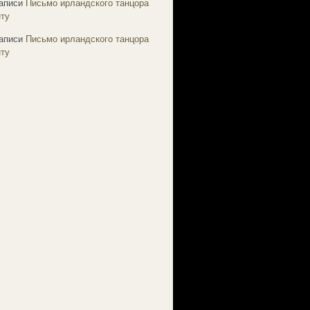
аписи
Письмо ирландского танцора
ту
аписи
Письмо ирландского танцора
ту