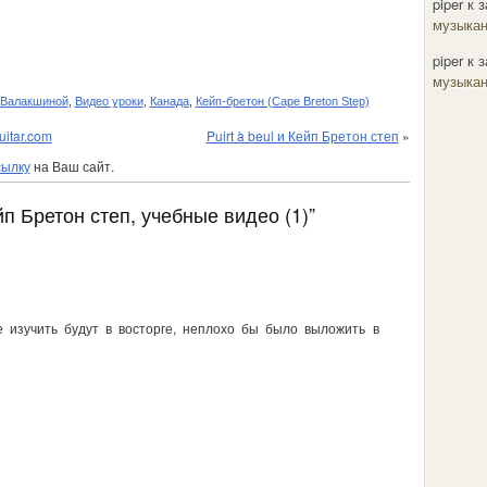
piper
к з
музыкан
piper
к з
музыкан
 Валакшиной
,
Видео уроки
,
Канада
,
Кейп-бретон (Cape Breton Step)
itar.com
Puirt à beul и Кейп Бретон степ
»
сылку
на Ваш сайт.
п Бретон степ, учебные видео (1)”
изучить будут в восторге, неплохо бы было выложить в