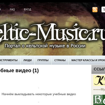
H
FAQ
ВХОД
НСТРУМЕНТЫ
ЛЮДИ
ГРУППЫ
СТРАНЫ
МАСТЕР КЛАССЫ И УРО
ССЫ
ебные видео (1)
КУПИТЬ
.
====Му
Начнём выкладывать некоторые учебные видео
.