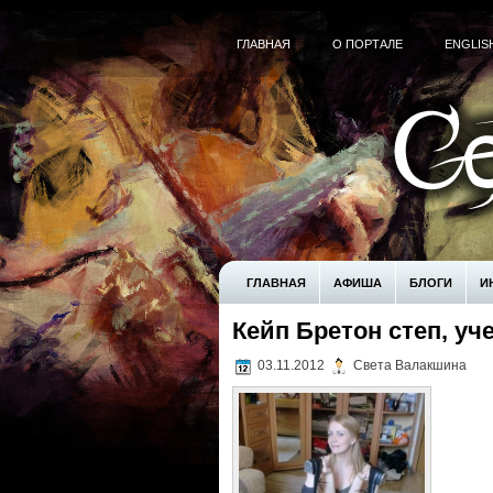
ГЛАВНАЯ
О ПОРТАЛЕ
ENGLIS
ГЛАВНАЯ
АФИША
БЛОГИ
И
Кейп Бретон степ, уч
! БЕЗ РУБРИКИ
UNCATEGORIZED
03.11.2012
Света Валакшина