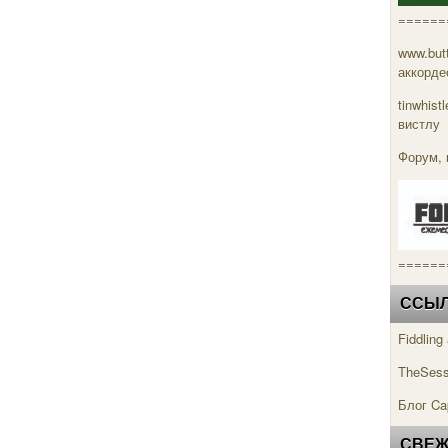
======
www.but
аккорде
tinwhis
вистлу
Форум, 
======
ССЫЛК
Fiddlin
TheSess
Блог Ca
СВЕЖ