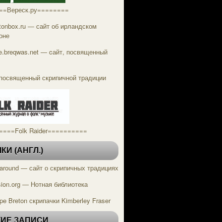
==Вереск.ру========
tonbox.ru — сайт об ирландском
оне
tle.breqwas.net — cайт, посвященный
посвященный скрипичной традиции
====Folk Raider==========
И (АНГЛ.)
g around — сайт о скрипичных традициях
ion.org — Нотная библиотека
pe Breton скрипачки Kimberley Fraser
ИЕ ЗАПИСИ