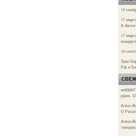
13 нояб
17 март
& danc
17 март
концерт
10 сент
Трио Ки
Рф и Б
СВЕЖ
onil3007
pipes. 
Anton-B
О Рахал
Anton-B
танцора