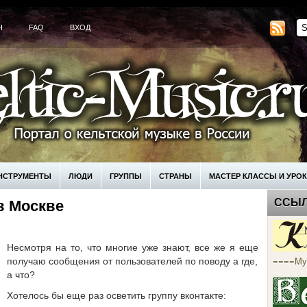
H
FAQ
ВХОД
НСТРУМЕНТЫ
ЛЮДИ
ГРУППЫ
СТРАНЫ
МАСТЕР КЛАССЫ И УРО
ССЫ
в Москве
КУПИТЬ
Несмотря на то, что многие уже знают, все же я еще
====Му
получаю сообщения от пользователей по поводу а где,
а что?
Хотелось бы еще раз осветить группу вконтакте: