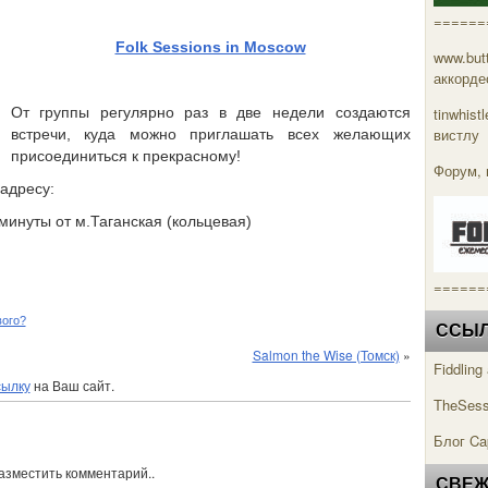
======
Folk Sessions in Moscow
www.but
аккорде
От группы регулярно раз в две недели создаются
tinwhis
вистлу
встречи, куда можно приглашать всех желающих
присоединиться к прекрасному!
Форум, 
адресу:
минуты от м.Таганская (кольцевая)
======
вого?
ССЫЛК
Salmon the Wise (Томск)
»
Fiddlin
сылку
на Ваш сайт.
TheSess
Блог Ca
разместить комментарий..
СВЕЖ