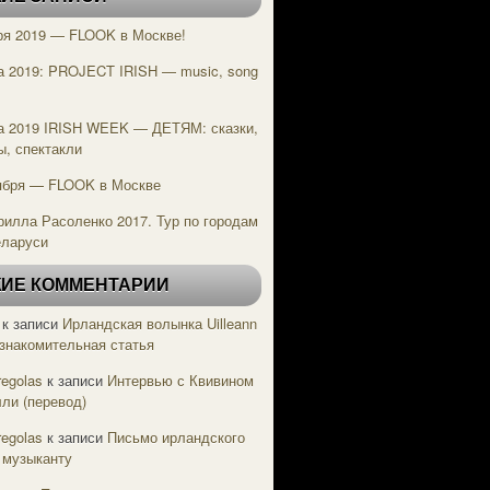
ря 2019 — FLOOK в Москве!
а 2019: PROJECT IRISH — music, song
e
а 2019 IRISH WEEK — ДЕТЯМ: сказки,
ы, спектакли
ября — FLOOK в Москве
рилла Расоленко 2017. Тур по городам
еларуси
ИЕ КОММЕНТАРИИ
к записи
Ирландская волынка Uilleann
Ознакомительная статья
regolas
к записи
Интервью с Квивином
ли (перевод)
regolas
к записи
Письмо ирландского
 музыканту