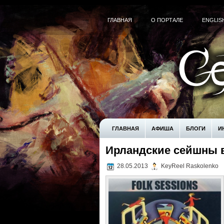
ГЛАВНАЯ
О ПОРТАЛЕ
ENGLIS
ГЛАВНАЯ
АФИША
БЛОГИ
И
Ирландские сейшны 
! БЕЗ РУБРИКИ
UNCATEGORIZED
28.05.2013
KeyReel Raskolenko