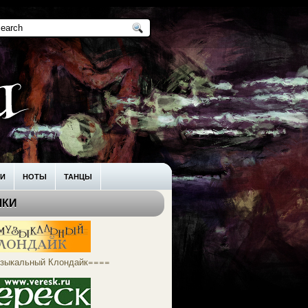
КИ
НОТЫ
ТАНЦЫ
ЛКИ
зыкальный Клондайк====