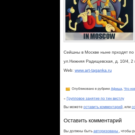
Сейшны в Москве ныне прходят по 
ул.Нижняя Радищевская, д. 10/4, 2 
Web:
www.art-taganka.ru
Опубликовано в рубрике
Афиша
,
Что но
«
Групповое занятие по тин вистлу
Вы можете
оставить комментарий
, или
с
Оставить комментарий
Вы должны быть
авторизованы
, чтобы 