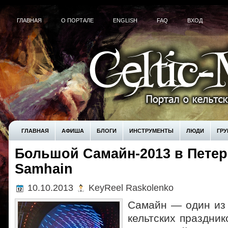
ГЛАВНАЯ
О ПОРТАЛЕ
ENGLISH
FAQ
ВХОД
ГЛАВНАЯ
АФИША
БЛОГИ
ИНСТРУМЕНТЫ
ЛЮДИ
ГР
Большой Самайн-2013 в Петерб
! БЕЗ РУБРИКИ
UNCATEGORIZED
КУПИТЬ
Samhain
10.10.2013
KeyReel Raskolenko
Самайн — один из 
кельтских праздник