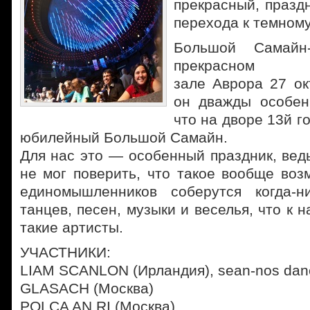
прекрасный, празд
перехода к темному
Большой Самайн
прекрасном
зале Аврора 27 ок
он дважды особен
что на дворе 13й го
юбилейный Большой Самайн.
Для нас это — особенный праздник, ведь
не мог поверить, что такое вообще во
единомышленников соберутся когда-н
танцев, песен, музыки и веселья, что к 
такие артисты.
УЧАСТНИКИ:
LIAM SCANLON (Ирландия), sean-nos dan
GLASACH (Москва)
POLCA AN RI (Москва)