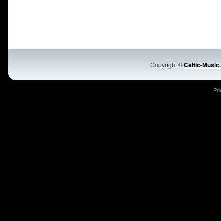
Copyright ©
Celtic-Music
Po