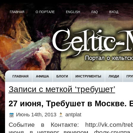
ГЛАВНАЯ
О ПОРТАЛЕ
ENGLISH
FAQ
ВХОД
ГЛАВНАЯ
АФИША
БЛОГИ
ИНСТРУМЕНТЫ
ЛЮДИ
ГР
Записи с меткой ‘требушет’
! БЕЗ РУБРИКИ
UNCATEGORIZED
КУПИТЬ
27 июня, Требушет в Москве. 
Июнь 14th, 2013
antplat
Событие в Контакте: http://vk.com/tr
июня, в четверг вечером, фолк-группа