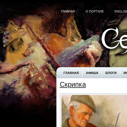
ГЛАВНАЯ
О ПОРТАЛЕ
ENGLIS
ГЛАВНАЯ
АФИША
БЛОГИ
И
Скрипка
! БЕЗ РУБРИКИ
UNCATEGORIZED