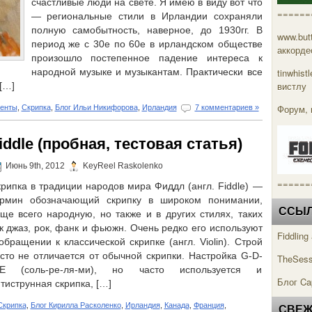
счастливые люди на свете. Я имею в виду вот что
======
— региональные стили в Ирландии сохраняли
полную самобытность, наверное, до 1930гг. В
www.but
период же с 30е по 60е в ирландском обществе
аккорде
произошло постепенное падение интереса к
народной музыке и музыкантам. Практически все
tinwhis
вистлу
[…]
Форум, 
енты
,
Скрипка
,
Блог Ильи Никифорова
,
Ирландия
7 комментариев »
iddle (пробная, тестовая статья)
Июнь 9th, 2012
KeyReel Raskolenko
======
рипка в традиции народов мира Фиддл (англ. Fiddle) —
ермин обозначающий скрипку в широком понимании,
ССЫЛК
ще всего народную, но также и в других стилях, таких
к джаз, рок, фанк и фьюжн. Очень редко его используют
Fiddlin
обращении к классической скрипке (англ. Violin). Строй
сто не отличается от обычной скрипки. Настройка G-D-
TheSess
-E (соль-ре-ля-ми), но часто используется и
Блог Ca
тиструнная скрипка, […]
Скрипка
,
Блог Кирилла Расколенко
,
Ирландия
,
Канада
,
Франция
,
СВЕЖ