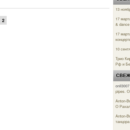
13 нояб
17 март
2
& danc
17 март
концерт
10 сент
Трио Ки
Рф и Б
СВЕЖ
onil3007
pipes. 
Anton-B
О Рахал
Anton-B
танцора