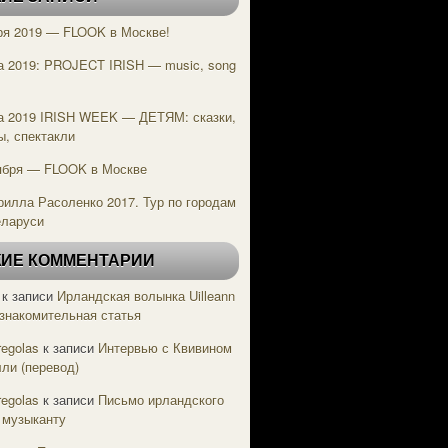
ря 2019 — FLOOK в Москве!
а 2019: PROJECT IRISH — music, song
e
а 2019 IRISH WEEK — ДЕТЯМ: сказки,
ы, спектакли
ября — FLOOK в Москве
рилла Расоленко 2017. Тур по городам
еларуси
ИЕ КОММЕНТАРИИ
к записи
Ирландская волынка Uilleann
Ознакомительная статья
regolas
к записи
Интервью с Квивином
ли (перевод)
regolas
к записи
Письмо ирландского
 музыканту