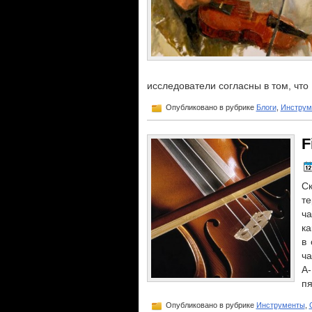
исследователи согласны в том, что 
Опубликовано в рубрике
Блоги
,
Инструм
F
Ск
т
ча
ка
в 
ча
A
пя
Опубликовано в рубрике
Инструменты
,