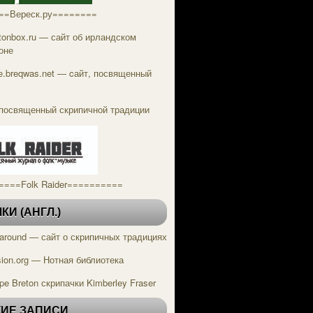
==Вереск.ру========
tonbox.ru — сайт об ирландском
оне
tle.breqwas.net — cайт, посвященный
посвященный скрипичной традиции
====Folk Raider==========
И (АНГЛ.)
g around — сайт о скрипичных традициях
ion.org — Нотная библиотека
pe Breton скрипачки Kimberley Fraser
ИЕ ЗАПИСИ