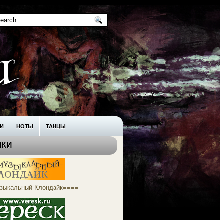
КИ
НОТЫ
ТАНЦЫ
ЛКИ
зыкальный Клондайк====