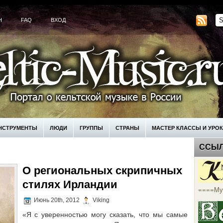
H
FAQ
ВХОД
НСТРУМЕНТЫ
ЛЮДИ
ГРУППЫ
СТРАНЫ
МАСТЕР КЛАССЫ И УРО
ССЫ
КУПИТЬ
О региональных скрипичных
стилях Ирландии
====Му
Июнь 20th, 2012
Viking
«Я с уверенностью могу сказать, что мы самые